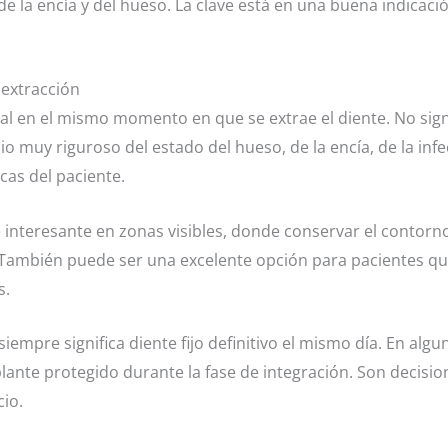
 la encía y del hueso. La clave está en una buena indicación
 extracción
tal en el mismo momento en que se extrae el diente. No signi
dio muy riguroso del estado del hueso, de la encía, de la infec
cas del paciente.
interesante en zonas visibles, donde conservar el contorno 
. También puede ser una excelente opción para pacientes qu
s.
iempre significa diente fijo definitivo el mismo día. En alg
plante protegido durante la fase de integración. Son decision
cio.