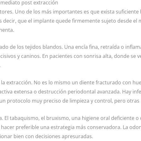
nmediato post extracción
ctores. Uno de los más importantes es que exista suficient
es decir, que el implante quede firmemente sujeto desde el
menta.
ado de los tejidos blandos. Una encía fina, retraída o inf
cisivos y caninos. En pacientes con sonrisa alta, donde se ve
.
e la extracción. No es lo mismo un diente fracturado con h
activa extensa o destrucción periodontal avanzada. Hay inf
 un protocolo muy preciso de limpieza y control, pero otras
ta. El tabaquismo, el bruxismo, una higiene oral deficient
 hacer preferible una estrategia más conservadora. La odo
ionar bien con decisiones apresuradas.