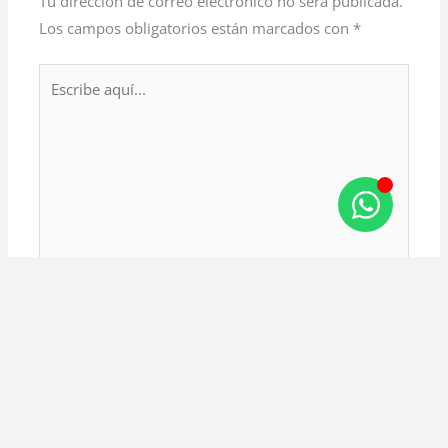
Tu dirección de correo electrónico no será publicada.
Los campos obligatorios están marcados con
*
Escribe
aquí...
Nombre*
Guarda mi
nombre,
correo
Correo
electrónico y