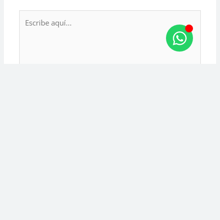
Escribe
aquí...
Nombre*
Guarda mi
nombre,
correo
Correo
electrónico y
electrónico*
web en este
navegador